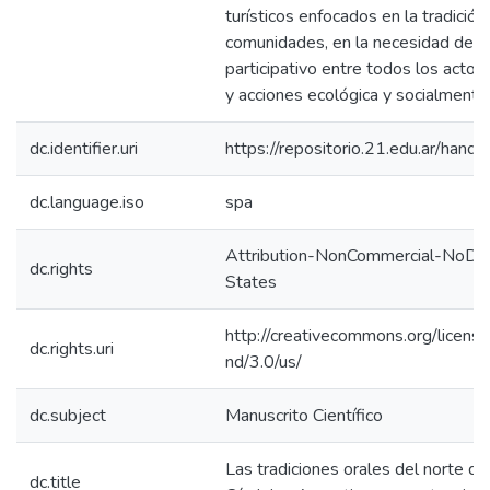
turísticos enfocados en la tradición
comunidades, en la necesidad de u
participativo entre todos los actor
y acciones ecológica y socialmente
dc.identifier.uri
https://repositorio.21.edu.ar/han
dc.language.iso
spa
Attribution-NonCommercial-NoDer
dc.rights
States
http://creativecommons.org/licens
dc.rights.uri
nd/3.0/us/
dc.subject
Manuscrito Científico
Las tradiciones orales del norte de 
dc.title