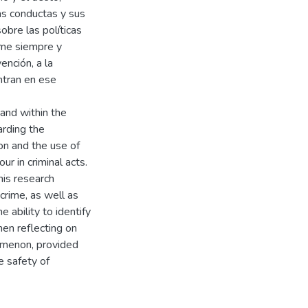
tas conductas y sus
obre las políticas
rme siempre y
ención, a la
ntran en ese
 and within the
arding the
on and the use of
r in criminal acts.
his research
crime, as well as
 ability to identify
hen reflecting on
omenon, provided
e safety of