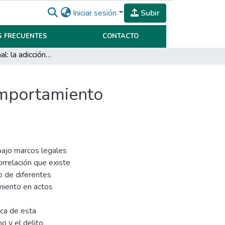
Iniciar sesión
Subir
 FRECUENTES
CONTACTO
Análisis Criminal: la adicción y su impacto en el comportamiento criminal
comportamiento
 bajo marcos legales
orrelación que existe
o de diferentes
miento en actos
ica de esta
 y el delito,