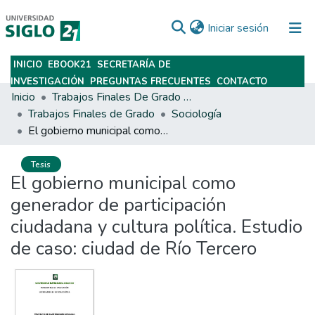
(current)
Iniciar sesión
INICIO
EBOOK21
SECRETARÍA DE
Subir
INVESTIGACIÓN
PREGUNTAS FRECUENTES
CONTACTO
Inicio
Trabajos Finales De Grado Y Posgrado
Trabajos Finales de Grado
Sociología
El gobierno municipal como generador de participación ciudadana y cultura política. Estudio de caso: ciudad de Río Tercero
Tesis
El gobierno municipal como
generador de participación
ciudadana y cultura política. Estudio
de caso: ciudad de Río Tercero