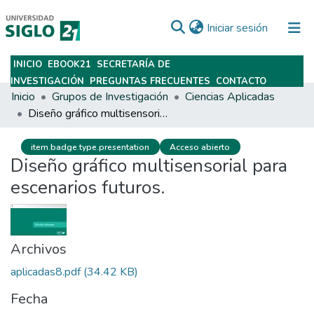
(current)
Iniciar sesión
INICIO
EBOOK21
SECRETARÍA DE
Subir
INVESTIGACIÓN
PREGUNTAS FRECUENTES
CONTACTO
Inicio
Grupos de Investigación
Ciencias Aplicadas
Diseño gráfico multisensorial para escenarios futuros.
item.badge.type.presentation
Acceso abierto
Diseño gráfico multisensorial para
escenarios futuros.
Archivos
aplicadas8.pdf
(34.42 KB)
Fecha