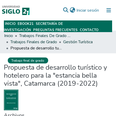
(current)
Iniciar sesión
INICIO
EBOOK21
SECRETARÍA DE
Subir
INVESTIGACIÓN
PREGUNTAS FRECUENTES
CONTACTO
Inicio
Trabajos Finales De Grado Y Posgrado
Trabajos Finales de Grado
Gestión Turística
Propuesta de desarrollo turístico y hotelero para la "estancia bella vista", Catamarca (2019-2022)
Trabajo final de grado
Propuesta de desarrollo turístico y
hotelero para la "estancia bella
vista", Catamarca (2019-2022)
Archivos