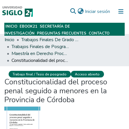
(current)
Iniciar sesión
INICIO
EBOOK21
SECRETARÍA DE
Subir
INVESTIGACIÓN
PREGUNTAS FRECUENTES
CONTACTO
Inicio
Trabajos Finales De Grado Y Posgrado
Trabajos Finales de Posgrados y Maestrías
Maestría en Derecho Procesal
Constitucionalidad del proceso penal seguido a menores en la Provincia de Córdoba
Trabajo final / Tesis de posgrado
Acceso abierto
Constitucionalidad del proceso
penal seguido a menores en la
Provincia de Córdoba