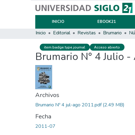
INICIO
EBOOK21
Inicio
Editorial
Revistas
Brumario
Nú
item.badge.type.journal
Acceso abierto
Brumario N° 4 Julio 
Archivos
Brumario Nº 4 jul-ago 2011.pdf
(2.49 MB)
Fecha
2011-07