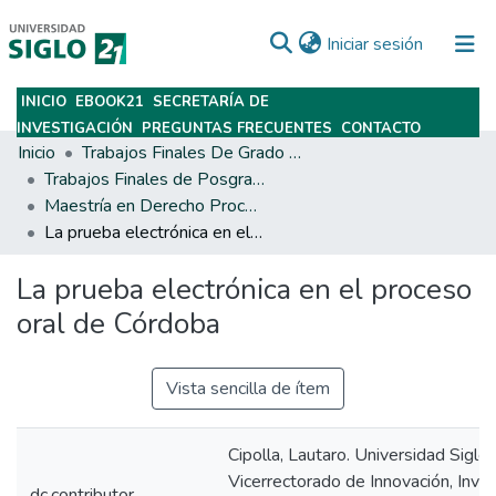
(current)
Iniciar sesión
INICIO
EBOOK21
SECRETARÍA DE
Subir
INVESTIGACIÓN
PREGUNTAS FRECUENTES
CONTACTO
Inicio
Trabajos Finales De Grado Y Posgrado
Trabajos Finales de Posgrados y Maestrías
Maestría en Derecho Procesal
La prueba electrónica en el proceso oral de Córdoba
La prueba electrónica en el proceso
oral de Córdoba
Vista sencilla de ítem
Cipolla, Lautaro. Universidad Siglo 
Vicerrectorado de Innovación, Inves
dc.contributor