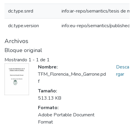
dc.type.snrd
info:ar-repo/semantics/tesis de ma
dc.type.version
info:eu-repo/semantics/publishedV
Archivos
Bloque original
Mostrando
1 - 1 de 1
Nombre:
Desca
TFM_Florencia_Mino_Garrone.pd
rgar
f
Tamaño:
513.13 KB
Formato:
Adobe Portable Document
Format