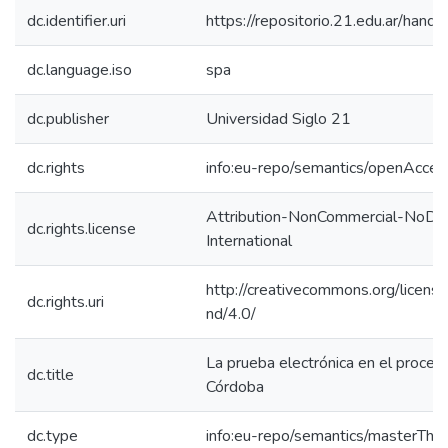
dc.identifier.uri
https://repositorio.21.edu.ar/han
dc.language.iso
spa
dc.publisher
Universidad Siglo 21
dc.rights
info:eu-repo/semantics/openAcces
Attribution-NonCommercial-NoDeri
dc.rights.license
International
http://creativecommons.org/licens
dc.rights.uri
nd/4.0/
La prueba electrónica en el proces
dc.title
Córdoba
dc.type
info:eu-repo/semantics/masterThes