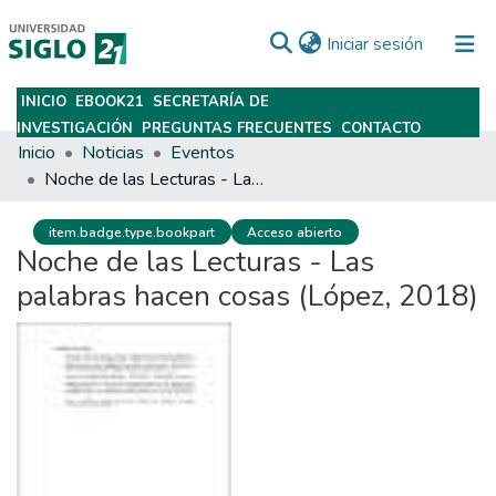
(current)
Iniciar sesión
INICIO
EBOOK21
SECRETARÍA DE
Subir
INVESTIGACIÓN
PREGUNTAS FRECUENTES
CONTACTO
Inicio
Noticias
Eventos
Noche de las Lecturas - Las palabras hacen cosas (López, 2018)
item.badge.type.bookpart
Acceso abierto
Noche de las Lecturas - Las
palabras hacen cosas (López, 2018)