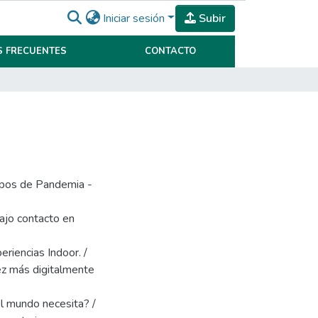
Iniciar sesión
Subir
 FRECUENTES
CONTACTO
mpos de Pandemia -
ajo contacto en
riencias Indoor. /
ez más digitalmente
l mundo necesita? /