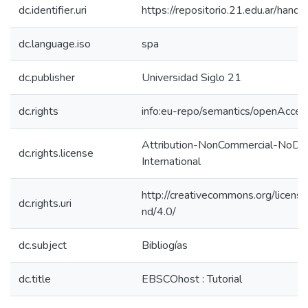
dc.identifier.uri
https://repositorio.21.edu.ar/han
dc.language.iso
spa
dc.publisher
Universidad Siglo 21
dc.rights
info:eu-repo/semantics/openAcces
Attribution-NonCommercial-NoDeri
dc.rights.license
International
http://creativecommons.org/licens
dc.rights.uri
nd/4.0/
dc.subject
Bibliogías
dc.title
EBSCOhost : Tutorial