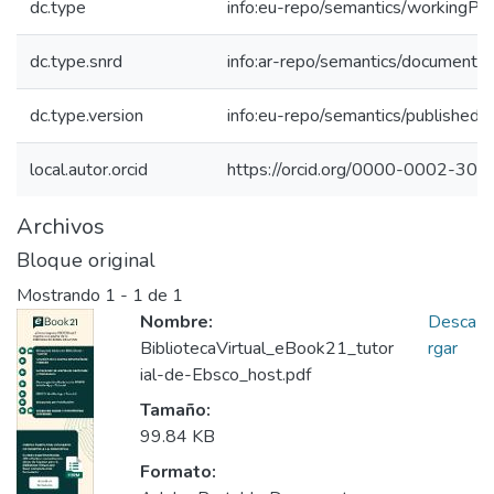
dc.type
info:eu-repo/semantics/workingPa
dc.type.snrd
info:ar-repo/semantics/documento 
dc.type.version
info:eu-repo/semantics/publishedV
local.autor.orcid
https://orcid.org/0000-0002-30
Archivos
Bloque original
Mostrando
1 - 1 de 1
Nombre:
Desca
BibliotecaVirtual_eBook21_tutor
rgar
ial-de-Ebsco_host.pdf
Tamaño:
99.84 KB
Formato: