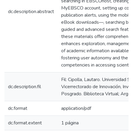
searching in EBSCOhost, creating a
MyEBSCO account, setting up con
dc.description.abstract
publication alerts, using the mobil
eBook downloads—, searching by p
guided and advanced search featur
these materials offer comprehensiv
enhances exploration, management, 
of academic information available 
fostering user autonomy and the 
competencies in accessing scientifi
Fil: Cipolla, Lautaro. Universidad Si
dc.description.fil
Vicerrectorado de Innovación, Inves
Posgrado. Biblioteca Virtual; Argen
dc.format
application/pdf
dc.format.extent
1 página