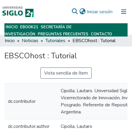
(current)
Iniciar sesión
INICIO
EBOOK21
SECRETARÍA DE
Subir
INVESTIGACIÓN
PREGUNTAS FRECUENTES
CONTACTO
Inicio
Noticias
Tutoriales
EBSCOhost : Tutorial
EBSCOhost : Tutorial
Vista sencilla de ítem
Cipolla, Lautaro. Universidad Siglo 
Vicerrectorado de Innovación, Inves
dc.contributor
Posgrado. Referente de Repositorio
Argentina.
dc.contributor.author
Cipolla, Lautaro