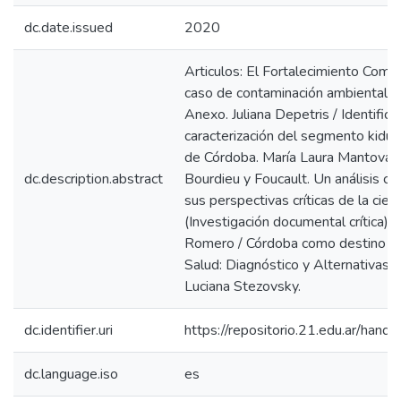
dc.date.issued
2020
Articulos: El Fortalecimiento Comun
caso de contaminación ambiental: B
Anexo. Juliana Depetris / Identifica
caracterización del segmento kidult
de Córdoba. María Laura Mantovani
dc.description.abstract
Bourdieu y Foucault. Un análisis c
sus perspectivas críticas de la cienc
(Investigación documental crítica).
Romero / Córdoba como destino d
Salud: Diagnóstico y Alternativas d
Luciana Stezovsky.
dc.identifier.uri
https://repositorio.21.edu.ar/han
dc.language.iso
es