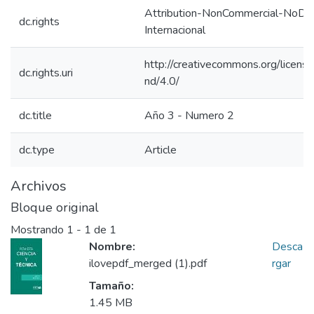
Attribution-NonCommercial-NoDeri
dc.rights
Internacional
http://creativecommons.org/licens
dc.rights.uri
nd/4.0/
dc.title
Año 3 - Numero 2
dc.type
Article
Archivos
Bloque original
Mostrando
1 - 1 de 1
Nombre:
Desca
ilovepdf_merged (1).pdf
rgar
Tamaño:
1.45 MB