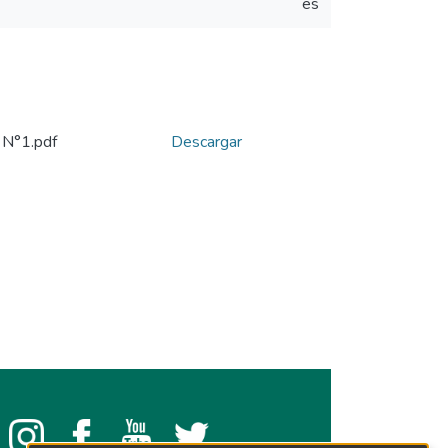
es
. N°1.pdf
Descargar