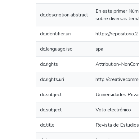
En este primer Númer
dc.description.abstract
sobre diversas temát
dc.identifier.uri
https://repositorio
dc.language.iso
spa
dc.rights
Attribution-NonComm
dc.rights.uri
http://creativecomm
dc.subject
Universidades Priv
dc.subject
Voto electrónico
dc.title
Revista de Estudios