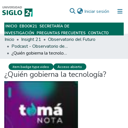
(current)
Iniciar sesión
INICIO
EBOOK21
SECRETARÍA DE
Subir
INVESTIGACIÓN
PREGUNTAS FRECUENTES
CONTACTO
Inicio
Insight 21
Observatorio del Futuro
Podcast - Observatorio del Futuro
¿Quién gobierna la tecnología?
item.badge.type.video
Acceso abierto
¿Quién gobierna la tecnología?