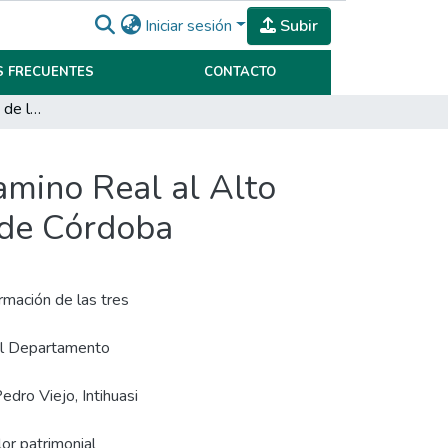
Iniciar sesión
Subir
 FRECUENTES
CONTACTO
Potencialidad Turística de lasPostas del Antiguo Camino Real al Alto Perú en el Departamento Tulumba de la Provincia de Córdoba
amino Real al Alto
 de Córdoba
ormación de las tres
el Departamento
dro Viejo, Intihuasi
lor patrimonial