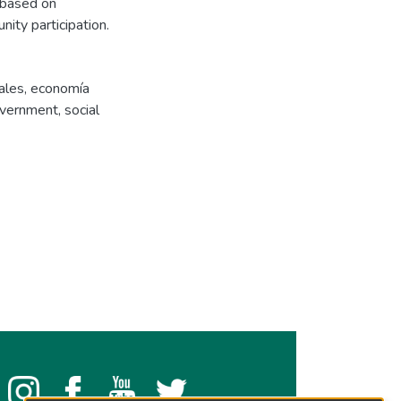
 based on
ity participation.
ales
,
economía
vernment
,
social