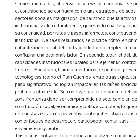
semiestructuradas, observación y revisión normativa, se 
el contrabando se configura como una estrategia de subsi
sectores sociales marginados, de tal modo que la activida
institucionalizado culturalmente, generando una “legalidad
su continuidad, por rutas y pasos informales, contribuyendo
institucional. De tales resultados se discute cómo, en prime
naturalización social del contrabando forma empleo, lo qu
configurar una economía ilícita. En segundo lugar, el debil
capacidades institucionales locales para ejercer un control
frontera. Por último, la implementación de políticas preven
tecnológicas (como el Plan Güemes, entre otras), que, au
paso significativo, no logran impactar en las raíces sociocu
problema planteado. Se concluye que el fenómeno del co
zona fronteriza debe ser comprendido no solo como un del
construcción social, económica y política compleja, lo que
respuestas estatales preventivas integrales, abarcativas 
con enfoques de desarrollo y participación comunitaria. --
enviame el siguiente.
This manuscript aims to describe and analyze smuggling ac