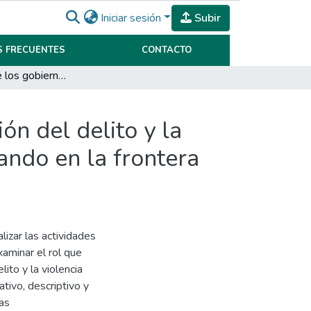
Iniciar sesión
Subir
 FRECUENTES
CONTACTO
“El accionar de los gobiernos locales en la prevención del delito y la violencia generadas por las actividades de contrabando en la frontera de Aguas Blancas-Bermejo"
ón del delito y la
ando en la frontera
lizar las actividades
aminar el rol que
ito y la violencia
ativo, descriptivo y
tas