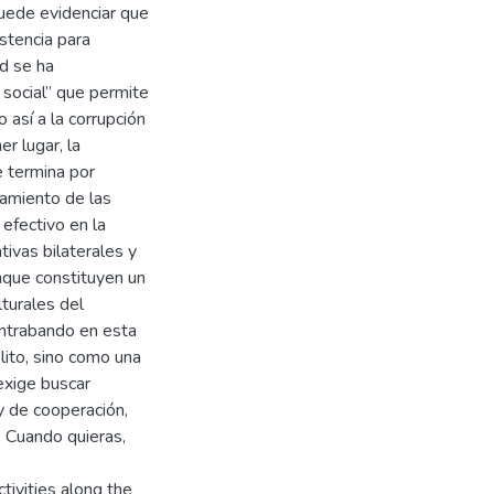
puede evidenciar que
stencia para
d se ha
 social” que permite
 así a la corrupción
r lugar, la
e termina por
itamiento de las
 efectivo en la
tivas bilaterales y
nque constituyen un
lturales del
ntrabando en esta
ito, sino como una
 exige buscar
y de cooperación,
- Cuando quieras,
tivities along the