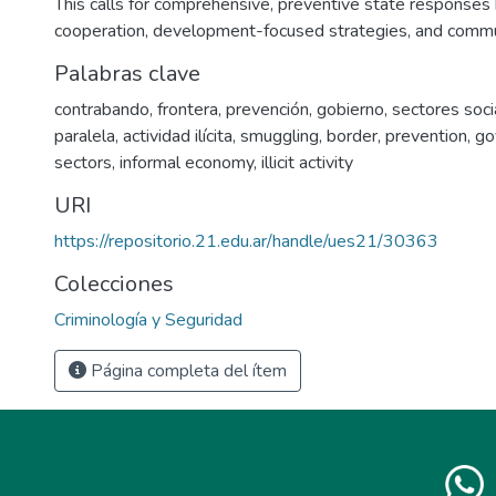
This calls for comprehensive, preventive state responses
cooperation, development-focused strategies, and commun
Palabras clave
contrabando
,
frontera
,
prevención
,
gobierno
,
sectores soci
paralela
,
actividad ilícita
,
smuggling
,
border
,
prevention
,
go
sectors
,
informal economy
,
illicit activity
URI
https://repositorio.21.edu.ar/handle/ues21/30363
Colecciones
Criminología y Seguridad
Página completa del ítem