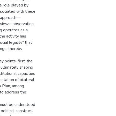
e role played by
ssociated with these
ry approach—
views, observation,
g operates as a
the activity has
cial legality” that
ings, thereby
 points: first, the
ultimately shaping
titutional capacities
ntation of bilateral
es Plan, among
 to address the
n must be understood
political construct.