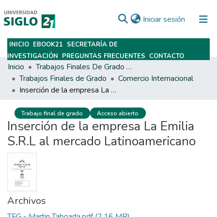
(current)
Iniciar sesión
INICIO
EBOOK21
SECRETARÍA DE
Subir
INVESTIGACIÓN
PREGUNTAS FRECUENTES
CONTACTO
Inicio
Trabajos Finales De Grado Y Posgrado
Trabajos Finales de Grado
Comercio Internacional
Inserción de la empresa La Emilia S.R.L al mercado Latinoamericano
Trabajo final de grado
Acceso abierto
Inserción de la empresa La Emilia
S.R.L al mercado Latinoamericano
Archivos
TFG - Martin Taboada.pdf
(2.16 MB)