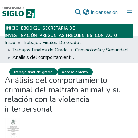
(current)
Iniciar sesión
INICIO
EBOOK21
SECRETARÍA DE
Subir
INVESTIGACIÓN
PREGUNTAS FRECUENTES
CONTACTO
Inicio
Trabajos Finales De Grado Y Posgrado
Trabajos Finales de Grado
Criminología y Seguridad
Análisis del comportamiento criminal del maltrato animal y su relación con la violencia interpersonal
Trabajo final de grado
Acceso abierto
Análisis del comportamiento
criminal del maltrato animal y su
relación con la violencia
interpersonal