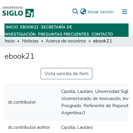
(current)
Iniciar sesión
INICIO
EBOOK21
SECRETARÍA DE
Subir
INVESTIGACIÓN
PREGUNTAS FRECUENTES
CONTACTO
Inicio
Noticias
Acerca de nosotros
ebook21
ebook21
Vista sencilla de ítem
Cipolla, Lautaro. Universidad Siglo 
Vicerrectorado de Innovación, Inves
dc.contributor
Posgrado. Referente de Repositorio
Argentina.0
dc.contributor.author
Cipolla, Lautaro