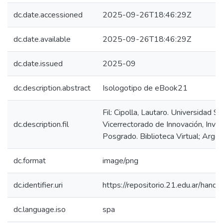
dc.date.accessioned
2025-09-26T18:46:29Z
dc.date.available
2025-09-26T18:46:29Z
dc.date.issued
2025-09
dc.description.abstract
Isologotipo de eBook21
Fil: Cipolla, Lautaro. Universidad Si
dc.description.fil
Vicerrectorado de Innovación, Inves
Posgrado. Biblioteca Virtual; Argen
dc.format
image/png
dc.identifier.uri
https://repositorio.21.edu.ar/han
dc.language.iso
spa