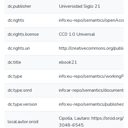
dc.publisher
Universidad Siglo 21
dc.rights
info:eu-repo/semantics/openAcces
dc.rights.license
CC0 1.0 Universal
dc.rights.uri
http://creativecommons.org/public
dc.title
ebook21
dc.type
info:eu-repo/semantics/workingPa
dc.type.snrd
info:ar-repo/semantics/documento 
dc.type.version
info:eu-repo/semantics/publishedV
Cipolla, Lautaro: https://orcid.or
local.autor.orcid
3048-6545