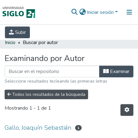
Iniciar sesión
INICIO
EBOOK21
SECRETARÍA DE
Subir
INVESTIGACIÓN
PREGUNTAS FRECUENTES
CONTACTO
Inicio
Buscar por autor
Examinando por Autor
Examinar
Seleccione resultados tecleando las primeras letras
Todos los resultados de la búsqueda
Mostrando
1 - 1 de 1
Gallo, Joaquín Sebastián
1