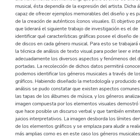
musical, ésta dependía de la expresión del artista. Dicha 
capaz de ofrecer ejemplos memorables del diseño y es pa
de la creación de auténticos íconos visuales. El objetivo p
que liderará el siguiente trabajo de investigación es el de
identificar qué características gráficas posee el diseño d
de discos en cada género musical. Para esto se trabajará 
la técnica de análisis de texto visual para poder leer e int
adecuadamente los diversos aspectos y fenómenos del d
portadas. La recolección de dichos datos permitirá conoc
podemos identificar los géneros musicales a través de lo
gráficos. Habiendo diseñado la metodología y producido e
análisis se pudo constatar que existen aspectos comunes
las tapas de los álbumes de música, y los géneros analiza
imagen compuesta por los elementos visuales demostró la
que hace posible un discurso verbal y que también emiten
juicios interpretativos. La imagen desborda los límites de
de los elementos gráficos y se emplaza para aludir a real
más amplias como es en este caso los géneros musicales