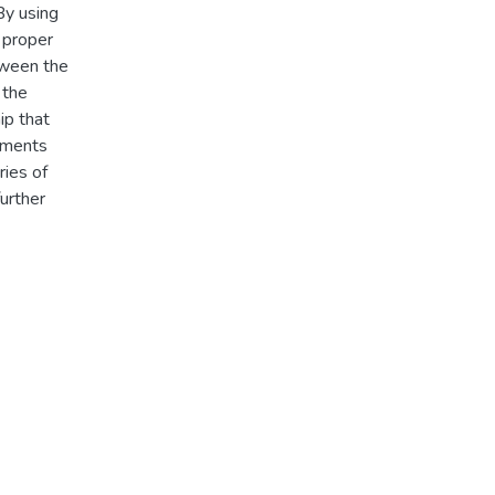
By using
 proper
tween the
 the
ip that
gments
ries of
urther