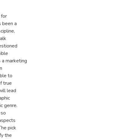
 for
s been a
cipline,
talk
estioned
ible
s a marketing
n
ble to
f true
ill lead
aphic
c genre.
 so
 aspects
The pick
fy the