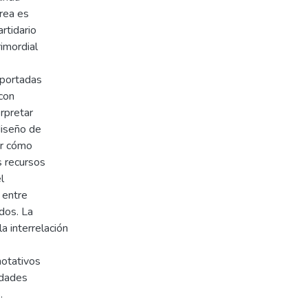
área es
rtidario
rimordial
e portadas
con
erpretar
iseño de
er cómo
s recursos
l
 entre
dos. La
 interrelación
notativos
idades
.