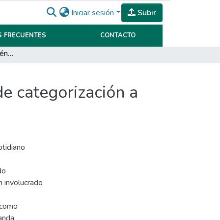
Iniciar sesión
Subir
 FRECUENTES
CONTACTO
El diseño gráfico y los géneros musicales. Formas de categorización a través de los elementos gráficos.
de categorización a
otidiano
do
n involucrado
e como
banda