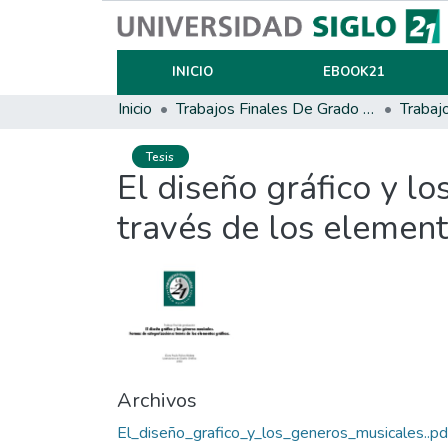
INICIO
EBOOK21
Inicio
Trabajos Finales De Grado Y Posgrado
Trabaj
Tesis
El diseño gráfico y l
través de los element
Archivos
El_diseño_grafico_y_los_generos_musicales..pd