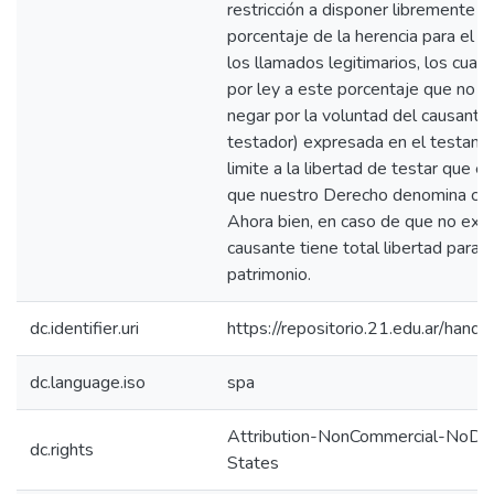
restricción a disponer libremente s
porcentaje de la herencia para el c
los llamados legitimarios, los cual
por ley a este porcentaje que no s
negar por la voluntad del causante 
testador) expresada en el testame
limite a la libertad de testar que 
que nuestro Derecho denomina co
Ahora bien, en caso de que no exis
causante tiene total libertad para 
patrimonio.
dc.identifier.uri
https://repositorio.21.edu.ar/han
dc.language.iso
spa
Attribution-NonCommercial-NoDer
dc.rights
States