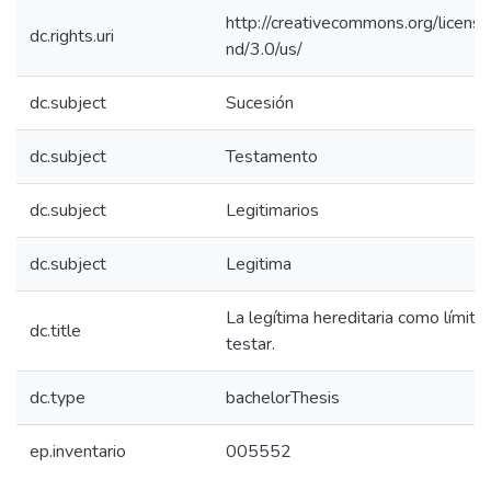
http://creativecommons.org/licens
dc.rights.uri
nd/3.0/us/
dc.subject
Sucesión
dc.subject
Testamento
dc.subject
Legitimarios
dc.subject
Legitima
La legítima hereditaria como límite 
dc.title
testar.
dc.type
bachelorThesis
ep.inventario
005552