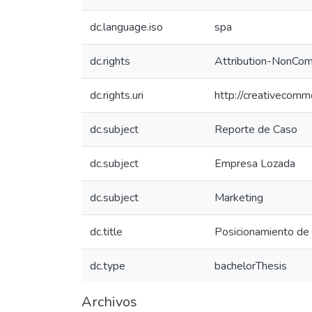
dc.language.iso
spa
dc.rights
Attribution-NonComm
dc.rights.uri
http://creativecomm
dc.subject
Reporte de Caso
dc.subject
Empresa Lozada
dc.subject
Marketing
dc.title
Posicionamiento de 
dc.type
bachelorThesis
Archivos