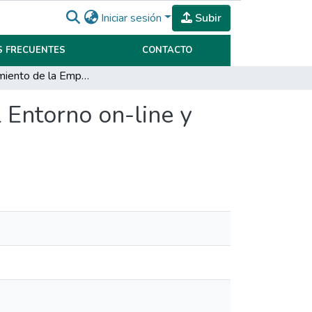
Iniciar sesión
Subir
 FRECUENTES
CONTACTO
Posicionamiento de la Empresa Lozada Viajes en el Entorno on-line y Desarrollo de la Plataforma E- commerce
 Entorno on-line y