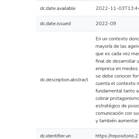
dc.date.available
2022-11-03T13:4
dc.date.issued
2022-09
En un contexto donde
mayoría de las agen
que es cada vez mas 
final de desarrollar
empresa en medios d
se debe conocer for
dc.description.abstract
cuenta el contexto 
fundamental tanto a 
cobrar protagonismo
estratégico de posic
comunicación con su
y también aumentar 
dc.identifier.uri
https://repositorio