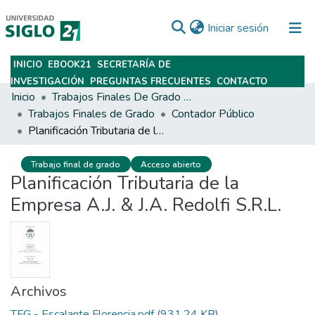
(current)
Iniciar sesión
INICIO
EBOOK21
SECRETARÍA DE
Subir
INVESTIGACIÓN
PREGUNTAS FRECUENTES
CONTACTO
Inicio
Trabajos Finales De Grado Y Posgrado
Trabajos Finales de Grado
Contador Público
Planificación Tributaria de la Empresa A.J. & J.A. Redolfi S.R.L.
Trabajo final de grado
Acceso abierto
Planificación Tributaria de la
Empresa A.J. & J.A. Redolfi S.R.L.
Archivos
TFG - Escalante Florencia.pdf
(931.24 KB)