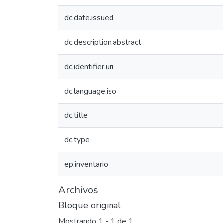
dc.date.issued
dc.description.abstract
dc.identifier.uri
dc.language.iso
dc.title
dc.type
ep.inventario
Archivos
Bloque original
Mostrando
1 - 1 de 1