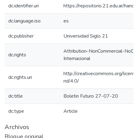
dc.identifier.uri
https://repositorio.21.edu.ar/han
dc.language.iso
es
dc.publisher
Universidad Siglo 21
Attribution-NonCommercial-NoDeri
dc.rights
Internacional
http://creativecommons.org/licens
dc.rights.uri
nd/4.0/
dc.title
Boletin Futuro 27-07-20
dc.type
Article
Archivos
Bloque original