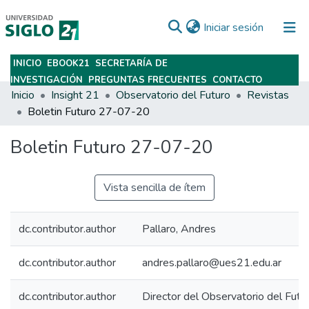
(current)
Iniciar sesión
INICIO
EBOOK21
SECRETARÍA DE
Subir
INVESTIGACIÓN
PREGUNTAS FRECUENTES
CONTACTO
Inicio
Insight 21
Observatorio del Futuro
Revistas
Boletin Futuro 27-07-20
Boletin Futuro 27-07-20
Vista sencilla de ítem
dc.contributor.author
Pallaro, Andres
dc.contributor.author
andres.pallaro@ues21.edu.ar
dc.contributor.author
Director del Observatorio del Futu