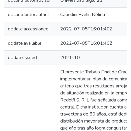
dc.contributor.advisor
Universidad Siglo 21
dc.contributor.author
Capellini Evelin Nélida
dc.date.accessioned
2022-07-05T16:01:40Z
dc.date.available
2022-07-05T16:01:40Z
dc.date.issued
2021-10
El presente Trabajo Final de Grad
implementar un plan de comunicació
criterio que tras resultados arrojad
de situación realizado en la empresa 
Redolfi S. R. L fue señalada como 
central. Dicha institución cuenta co
trayectoria de 50 años, está dedica
distribución mayorista de productos
que año tras año logra conquistar 