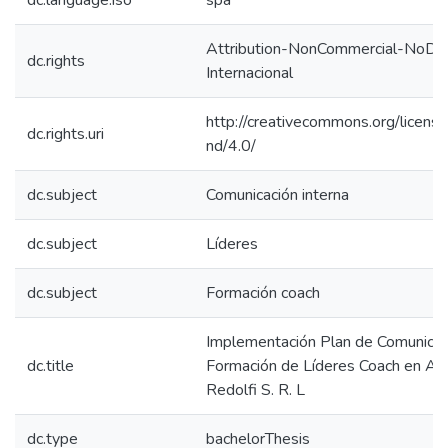
dc.language.iso
spa
Attribution-NonCommercial-NoDeri
dc.rights
Internacional
http://creativecommons.org/licens
dc.rights.uri
nd/4.0/
dc.subject
Comunicación interna
dc.subject
Líderes
dc.subject
Formación coach
Implementación Plan de Comunicaci
dc.title
Formación de Líderes Coach en A. J. 
Redolfi S. R. L
dc.type
bachelorThesis