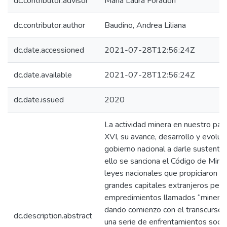
dc.contributor.advisor
María Laura Foradori
dc.contributor.author
Baudino, Andrea Liliana
dc.date.accessioned
2021-07-28T12:56:24Z
dc.date.available
2021-07-28T12:56:24Z
dc.date.issued
2020
La actividad minera en nuestro país
XVI, su avance, desarrollo y evoluci
gobierno nacional a darle sustento j
ello se sanciona el Código de Mine
leyes nacionales que propiciaron la
grandes capitales extranjeros per
empredimientos llamados “minería a
dando comienzo con el transcurso 
dc.description.abstract
una serie de enfrentamientos soci