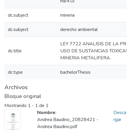
nd/4.0/
dc.subject
mineria
dc.subject
derecho ambiental
LEY 7722 ANALISIS DE LA PRO
dc.title
USO DE SUSTANCIAS TOXICAS 
MINERIA METALIFERA.
dc.type
bachelorThesis
Archivos
Bloque original
Mostrando
1 - 1 de 1
Nombre:
Desca
Andrea Baudino_20828421 -
rgar
Andrea Baudino.pdf