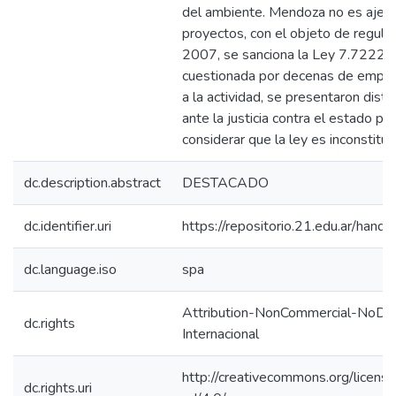
del ambiente. Mendoza no es ajen
proyectos, con el objeto de regular
2007, se sanciona la Ley 7.7222 , 
cuestionada por decenas de empr
a la actividad, se presentaron disti
ante la justicia contra el estado pro
considerar que la ley es inconstituc
dc.description.abstract
DESTACADO
dc.identifier.uri
https://repositorio.21.edu.ar/han
dc.language.iso
spa
Attribution-NonCommercial-NoDeri
dc.rights
Internacional
http://creativecommons.org/licens
dc.rights.uri