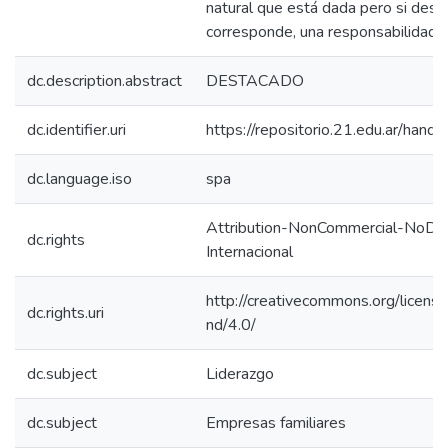
natural que está dada pero si desd
corresponde, una responsabilidad 
dc.description.abstract
DESTACADO
dc.identifier.uri
https://repositorio.21.edu.ar/han
dc.language.iso
spa
Attribution-NonCommercial-NoDeri
dc.rights
Internacional
http://creativecommons.org/licens
dc.rights.uri
nd/4.0/
dc.subject
Liderazgo
dc.subject
Empresas familiares