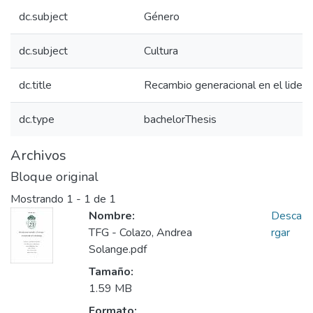
dc.subject
Género
dc.subject
Cultura
dc.title
Recambio generacional en el lider
dc.type
bachelorThesis
Archivos
Bloque original
Mostrando
1 - 1 de 1
Nombre:
Desca
TFG - Colazo, Andrea
rgar
Solange.pdf
Tamaño:
1.59 MB
Formato: