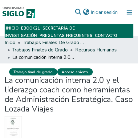
(current)
Iniciar sesión
INICIO
EBOOK21
SECRETARÍA DE
Subir
INVESTIGACIÓN
PREGUNTAS FRECUENTES
CONTACTO
Inicio
Trabajos Finales De Grado Y Posgrado
Trabajos Finales de Grado
Recursos Humanos
La comunicación interna 2.0 y el liderazgo coach como herramientas de Administración Estratégica. Caso Lozada Viajes
Trabajo final de grado
Acceso abierto
La comunicación interna 2.0 y el
liderazgo coach como herramientas
de Administración Estratégica. Caso
Lozada Viajes