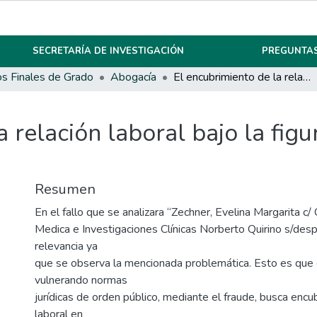
SECRETARÍA DE INVESTIGACIÓN
PREGUNTAS
os Finales de Grado
Abogacía
El encubrimiento de la relación laboral bajo la figura de locación de servicios
 relación laboral bajo la figu
Resumen
En el fallo que se analizara “Zechner, Evelina Margarita c
Medica e Investigaciones Clínicas Norberto Quirino s/des
relevancia ya
que se observa la mencionada problemática. Esto es que 
vulnerando normas
jurídicas de orden público, mediante el fraude, busca encub
laboral en