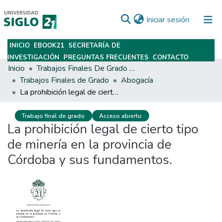
(current)
Iniciar sesión
INICIO
EBOOK21
SECRETARÍA DE
Subir
INVESTIGACIÓN
PREGUNTAS FRECUENTES
CONTACTO
Inicio
Trabajos Finales De Grado Y Posgrado
Trabajos Finales de Grado
Abogacía
La prohibición legal de cierto tipo de minería en la provincia de Córdoba y sus fundamentos.
Trabajo final de grado
Acceso abierto
La prohibición legal de cierto tipo
de minería en la provincia de
Córdoba y sus fundamentos.