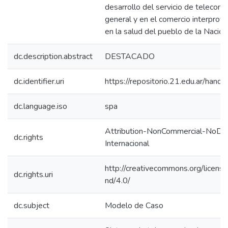
desarrollo del servicio de telecom
general y en el comercio interprovin
en la salud del pueblo de la Nación
dc.description.abstract
DESTACADO
dc.identifier.uri
https://repositorio.21.edu.ar/han
dc.language.iso
spa
Attribution-NonCommercial-NoDeri
dc.rights
Internacional
http://creativecommons.org/licens
dc.rights.uri
nd/4.0/
dc.subject
Modelo de Caso