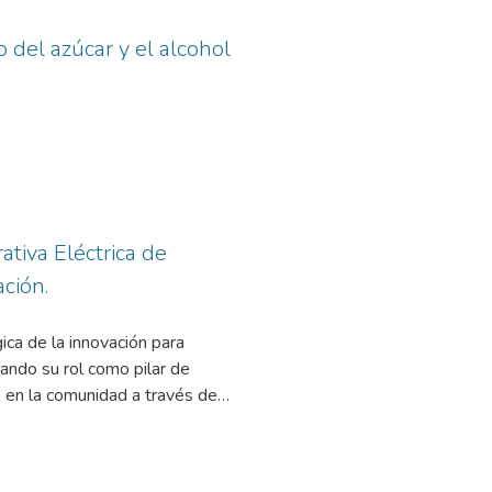
nte para gestionar sus
a ágil. Además, permite realizar
 del azúcar y el alcohol
ongados y mejorando
n Software para lograr el
ción de la problemática, el
 un sistema que abordó aspectos
ativa Eléctrica de
ación.
ica de la innovación para
ando su rol como pilar de
a en la comunidad a través de
u
 local. Este enfoque, cobra hoy
to humano.