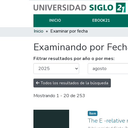
INICIO
EBOOK21
Inicio
Examinar por fecha
Examinando por Fecha
Filtrar resultados por año o por mes:
Todos los resultados de la búsqueda
Mostrando
1 - 20 de 253
Item type:
,
Ítem
The E -relative