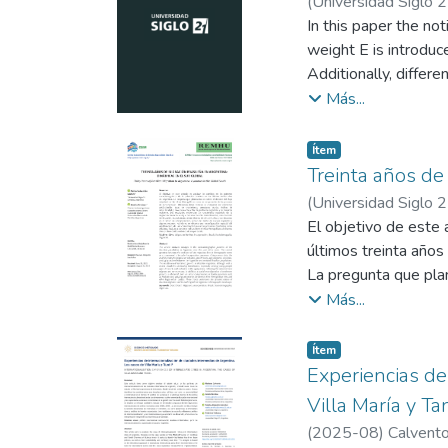
(
Universidad Siglo 
In this paper the no
weight E is introduc
Additionally, differe
equalities, andproje
Más...
Item type:
,
Ítem
Treinta años de
(
Universidad Siglo 
El objetivo de este 
últimos treinta años
La pregunta que pla
de los procesos de 
Más...
crecimiento, estruct
residente.
Item type:
,
Ítem
Los resultados evide
Experiencias de
una creciente femini
Villa María y Ta
envejecimiento, refl
(
2025-08
)
Calvento
espacial del asentam