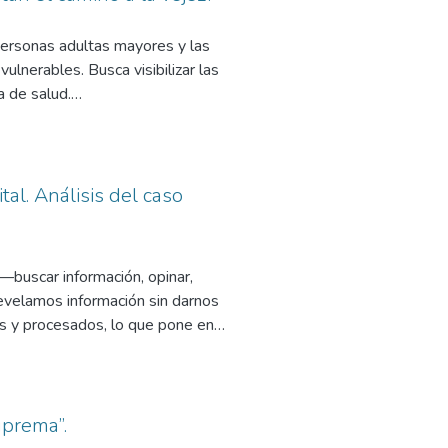
 en liderazgo coach para aumentar
uipos.
personas adultas mayores y las
lnerables. Busca visibilizar las
a de salud.
da por el Tribunal Superior de
tos caratulados “C.F.G. c/
 fecha 23 de noviembre de 2021,
tal. Análisis del caso
 —buscar información, opinar,
evelamos información sin darnos
s y procesados, lo que pone en
e otros inherentes a la
línea de forma indefinida, sin una
ortés, C., 2012; Franco García, D.,
).
Suprema”.