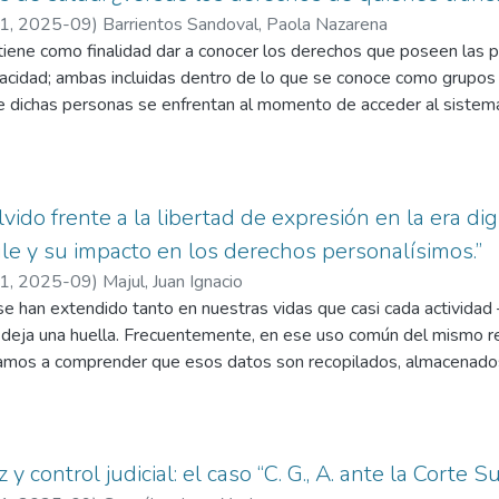
 el buzón de sugerencias mediante formulario Google y capacitar
21
,
2025-09
)
Barrientos Sandoval, Paola Nazarena
elacionarse adecuadamente, encomendar actividades y gestionar eq
 tiene como finalidad dar a conocer los derechos que poseen las 
cidad; ambas incluidas dentro de lo que se conoce como grupos vu
ue dichas personas se enfrentan al momento de acceder al sistem
leccionado la presente nota a fallo, se analizará la sentencia dicta
ral y de Competencia Originaria) de la Provincia de Córdoba, en au
incial del Seguro de Salud (APROSS) – Amparo (Ley 4915)”, de
lvido frente a la libertad de expresión en la era digi
le y su impacto en los derechos personalísimos.”
21
,
2025-09
)
Majul, Juan Ignacio
 se han extendido tanto en nuestras vidas que casi cada actividad
r— deja una huella. Frecuentemente, en ese uso común del mismo r
gamos a comprender que esos datos son recopilados, almacenado
ciales como la privacidad, el honor, la imagen y la intimidad, entr
ituación se agrava cuando la información permanece disponible en 
 que permita a las personas liberarse de exposiciones pasadas. (C
 A., 2018; Manzanero Jiménez, L., & Pérez García-Ferrería, J., 2016
 y control judicial: el caso “C. G., A. ante la Corte 