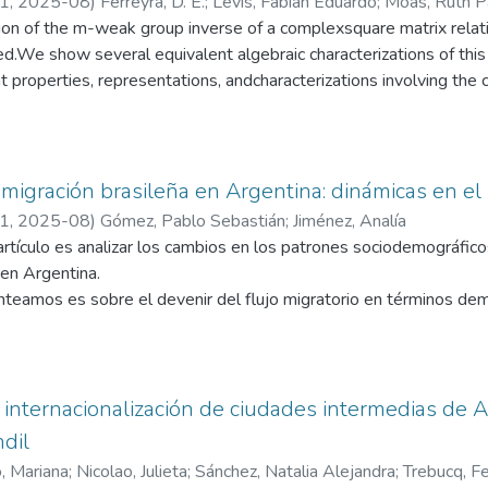
21
,
2025-08
)
Ferreyra, D. E.
;
Levis, Fabián Eduardo
;
Moas, Ruth P
tion of the m-weak group inverse of a complexsquare matrix relati
ed.We show several equivalent algebraic characterizations of thi
nt properties, representations, andcharacterizations involving the 
ctors are presented. Finally, we solve a linear equation using this
 migración brasileña en Argentina: dinámicas en el
21
,
2025-08
)
Gómez, Pablo Sebastián
;
Jiménez, Analía
artículo es analizar los cambios en los patrones sociodemográfico
 en Argentina.
nteamos es sobre el devenir del flujo migratorio en términos 
incorporación. Utilizando datos censales, se comparan los volúme
uras etarias, índices de masculinidad y envejecimiento entre la pob
ncian un crecimiento sostenido de la migración brasileña, aunque
 internacionalización de ciudades intermedias de A
zación, especialmente entre jóvenes de 20 a 24 años; y un descen
ndil
ejo del arribo de nuevos migrantes y algunos retornos. Asimismo,
, Mariana
;
Nicolao, Julieta
;
Sánchez, Natalia Alejandra
;
Trebucq, F
iento: de una concentración inicial en provincias fronterizas como