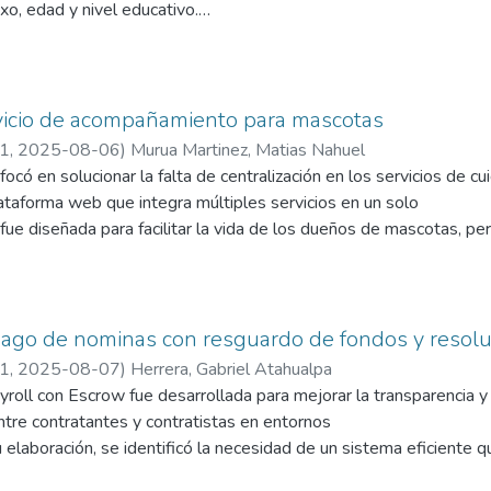
 el cumplimiento de normativas y estándares de seguridad al pro
xo, edad y nivel educativo.
rmación relevante. Este proyecto abordó eficazmente las limitac
ltados son los siguientes: El 50,9% de las personas encuestadas 
nó una herramienta tecnológica avanzada que optimiza la gestión 
presenta una disminución del 3.6% respecto del segundo semest
ta solución digital representó un avance hacia la modernización 
rva en hombres y mujeres, en todos los grupos de edad y en la ma
nes.
vicio de acompañamiento para mascotas
21
,
2025-08-06
)
Murua Martinez, Matias Nahuel
ocó en solucionar la falta de centralización en los servicios de c
ataforma web que integra múltiples servicios en un solo
 fue diseñada para facilitar la vida de los dueños de mascotas, p
s esenciales como visitas al veterinario, paseos al parque, sesion
 opciones, los usuarios pudieron optimizar el tiempo de búsqueda,
ar los servicios según sus necesidades. Una característica clave d
por ubicación y tipo, brindando a los usuarios una experiencia más 
pago de nominas con resguardo de fondos y resolu
 incluyó una opción para dejar reseñas tras utilizar un servicio, 
21
,
2025-08-07
)
Herrera, Gabriel Atahualpa
za y ayudó a otros usuarios a tomar decisiones informadas basada
roll con Escrow fue desarrollada para mejorar la transparencia y 
tre contratantes y contratistas en entornos
 elaboración, se identificó la necesidad de un sistema eficiente q
idad de las transacciones. El objetivo principal