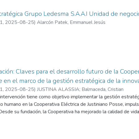
evolución.
ciona a los propietarios y administradores una herramienta eficie
turistas la posibilidad de encontrar y reservar hospedajes de form
stratégica Grupo Ledesma S.A.A.I Unidad de negocio
sponden en tiempo real, eliminando los tiempos de espera prol
21
,
2025-08-25
)
Alarcón Patek, Emmanuel Jesús
 experiencia del usuario.
ó los conocimientos adquiridos durante la carrera de Ingeniería e
lución eficaz a través de una plataforma web. A partir de la defini
isis de información, y una propuesta de solución, se implementó
costos y riesgos, cumpliendo los objetivos planteados.
ción: Claves para el desarrollo futuro de la Cooper
 en el marco de la gestión estratégica de la innov
21
,
2025-08-25
)
JUSTINA ALASSIA
;
Balmaceda, Cristian
intervención tiene como objetivo implementar la gestión estratég
to humano en la Cooperativa Eléctrica de Justiniano Posse, impuls
 Desde su fundación, la Cooperativa ha mejorado la calidad de vid
. Su modelo cooperativo, su compromiso con la sostenibilidad y s
ción han sido claves para su crecimiento constante en el mercado
el contexto de la gestión estratégica de la innovación y el talen