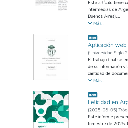
Este artículo tiene c
radicación en el Ár
intermedias de Argen
Buenos Aires).
Busca identificar lo
Más...
El análisis se suste
herramientas de acci
Item type:
,
Ítem
Metodológicamente, 
Aplicación web 
internacionales de 
(
Universidad Siglo 
normativas y conveni
El trabajo final se 
Los resultados desta
de su información y 
ofreciendo una interp
cantidad de documen
tiempo. Además, el a
Más...
necesarios para anál
análisis y diseño de 
Item type:
,
Ítem
permitió la entrada 
Felicidad en A
reduciendo el marge
(
2025-08-05
)
Tróg
en tiempo real permi
Este informe present
cualquier equivocaci
trimestre de 2025. E