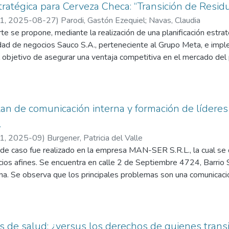
onjunto de estrategias centradas en la creatividad y el desarrollo
stratégica para Cerveza Checa: “Transición de Resi
dades de los colaboradores y alinear su crecimiento con los objeti
21
,
2025-08-27
)
Parodi, Gastón Ezequiel
;
Navas, Claudia
tas estrategias posicionará a la Cooperativa Eléctrica de Justi
te se propone, mediante la realización de una planificación estrat
ar el cambio, aprovechando el talento y la innovación de su equip
idad de negocios Sauco S.A., perteneciente al Grupo Meta, e impl
omunidad, y consolidarse como un referente en su sector
el objetivo de asegurar una ventaja competitiva en el mercado del 
 organización. Se tiene en cuenta el análisis interno y del entorn
zar con la propuesta, la cual se basa en principios teóricos post
po de la administración. Además, el análisis financiero realizado d
recomendado.
an de comunicación interna y formación de líderes
.
, through strategic planning, to develop a new product for the Sa
21
,
2025-09
)
Burgener, Patricia del Valle
 differentiation strategy, with the aim of ensuring a competitive 
de caso fue realizado en la empresa MAN-SER S.R.L., la cual se 
and increasing the profitability of the organization. The internal 
cios afines. Se encuentra en calle 2 de Septiembre 4724, Barrio 
en into account to expose the convenience of moving forward wit
a. Se observa que los principales problemas son una comunicación
es postulated by authors who are references in the management fi
les de comunicación digitales, la escasa formación en los mandos
ncial analysis is performed that demonstrates the feasibility of
ificultades en la producción y la existencia de cuellos de botella.
as mencionadas anteriormente, se desarrolló un plan de implement
de la misma, crear nuevos canales como correo electrónico instit
s de salud: ¿versus los derechos de quienes transi