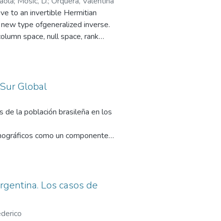
aola
;
Mosic, D.
;
Orquera, Valentina
ve to an invertible Hermitian
s new type ofgeneralized inverse.
column space, null space, rank
 newgeneralized inverse.
 Sur Global
s de la población brasileña en los
demográficos como un componente
nes poblacionales, tasas de
lación argentina y la brasileña
 con una reciente desaceleración;
rgentina. Los casos de
so en el índice de
 se observa una reconfiguración
ederico
 Misiones, hacia una creciente