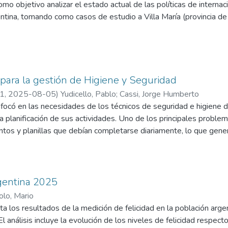
omo objetivo analizar el estado actual de las políticas de internac
ea Metropolitana de Buenos Aires y otros centros urbanos de may
tina, tomando como casos de estudio a Villa María (provincia de 
s condicionantes que impulsan estas políticas, así como su sostenib
nta en el abordaje teórico de la política internacional subnacional
ón internacional y las capacidades estatales involucradas en la ge
se emplea un enfoque cualitativo, basado en el estudio compara
para la gestión de Higiene y Seguridad
ambos municipios entre 2015 y 2023. La recolección de datos incl
21
,
2025-08-05
)
Yudicello, Pablo
;
Cassi, Jorge Humberto
os, así como entrevistas a informantes clave y análisis de fuente
enfocó en las necesidades de los técnicos de seguridad e higiene
can los diferentes perfiles de internacionalización y los condicio
la planificación de sus actividades. Uno de los principales problem
retación integral de las experiencias analizadas.
tos y planillas que debían completarse diariamente, lo que gene
lmacenamiento de información en papel dificultaba el acceso rápi
isis, auditorías o reportes. Mediante un proceso de desarrollo de
una aplicación web que digitaliza las principales tareas y documen
de datos de manera rápida y concreta, mejorando significativament
rgentina 2025
n de error asociado con la gestión manual de documentos. La disp
olo, Mario
tió a los técnicos tomar decisiones fundamentadas, lo cual es vita
a los resultados de la medición de felicidad en la población argen
ón puede tener consecuencias graves. La solución desarrollada no 
l análisis incluye la evolución de los niveles de felicidad respect