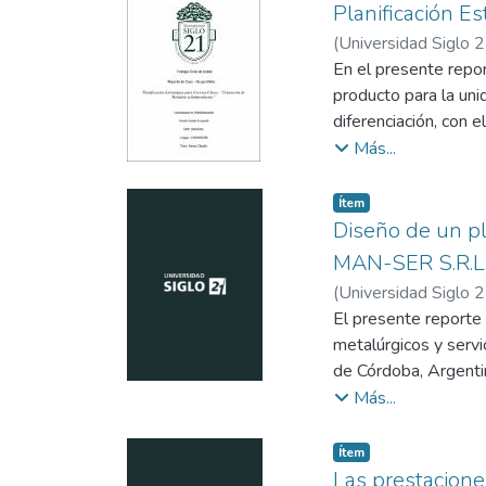
El plan propone un c
Planificación E
potenciar las habili
(
Universidad Siglo 
implementación de es
En el presente repor
preparada para lider
producto para la un
y sostenible en la c
diferenciación, con 
la rentabilidad de la
Más...
conveniencia de avan
referentes en el cam
Item type:
,
Ítem
de implementación 
Diseño de un pl
MAN-SER S.R.L
This report proposes
(
Universidad Siglo 
Meta and implement a
El presente reporte 
sliced bread market 
metalúrgicos y servi
environment are tak
de Córdoba, Argentin
theoretical principl
inexistencia de cana
Más...
Additionally, a fina
tareas, provocando d
plan.
Debido a las falenci
Item type:
,
Ítem
información dentro 
Las prestacione