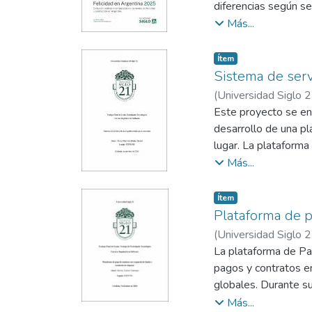
que también facilitó
diferencias según se
organizado a la info
Los principales resu
Más...
en papel y proporcio
vida. Este valor re
implementación de es
disminución se obse
Item type:
,
Ítem
riesgos laborales.
con algunas variacio
Sistema de ser
(
Universidad Siglo 
Este proyecto se enf
desarrollo de una pl
lugar. La plataforma
eficiente actividade
Más...
Al centralizar estas
sencilla y personaliz
Item type:
,
Ítem
de filtrar servicios 
Plataforma de 
Asimismo, el sistema
(
Universidad Siglo 
basada en la confian
La plataforma de Pay
pagos y contratos en
globales. Durante su
aumentara la trazabil
Más...