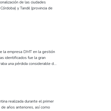
ionalización de las ciudades
or escala.
Córdoba) y Tandil (provincia de
ilidad y continuidad en el tiempo.
 desde dos dimensiones: las
stión internacional.
do de las trayectorias
uye la revisión documental de
s secundarias.
 de la empresa DMT en la gestión
nantes que afectaron su desarrollo,
as identificados fue la gran
raba una pérdida considerable de
do y eficiente a los datos
 software, se llevó a cabo un
tos del técnico. La aplicación
e la eficiencia operativa y
onibilidad de datos actualizados
l en situaciones críticas donde
tina realizada durante el primer
solo mejoró la eficiencia, sino
o de años anteriores, así como