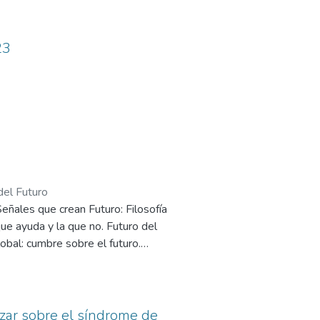
23
del Futuro
eñales que crean Futuro: Filosofía
 que ayuda y la que no. Futuro del
obal: cumbre sobre el futuro.
 Mohammad Yunus. Innovación en
olo producto las etapas de las
para la matriz energética limpia
izar sobre el síndrome de