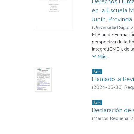
Derechos Humano
en la Escuela M
Junín, Provincia
(
Universidad Siglo 
El Plan de Formació
perspectiva de la E
Integral(EMEI), de l
valorizando las expe
Más...
participativa de tipo
Descriptivo Situacion
Item type:
,
Ítem
docentes, en su may
Llamado la Rev
metodológicas y didá
(
2024-05-30
)
Requ
aprendizaje y tipos 
acuerdo al Proyecto 
Item type:
,
Ítem
a solucionar emergentes de
Declaración de 
decide que la estrat
(
Marcos Requena
,
2
desde asesoría exter
construir nuevas mira