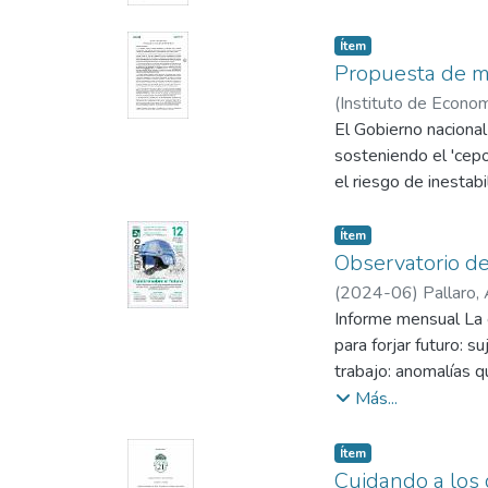
Item type:
,
Ítem
Propuesta de m
(
Instituto de Econom
El Gobierno nacional
sosteniendo el 'cepo
el riesgo de inestab
Item type:
,
Ítem
Observatorio de
(
2024-06
)
Pallaro,
Informe mensual La c
para forjar futuro: s
trabajo: anomalías q
Nuevas economías: 
Más...
productos y servici
niñas y los niños. R
Item type:
,
Ítem
del futuro.
Cuidando a los 