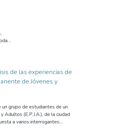
ia
el
do,
izaje
,
toda
 A
lcance
e al
, así
l-
en
isis de las experiencias de
en
manente de Jóvenes y
 a la
vos,
n que
de un grupo de estudiantes de un
Adultos (E.P.J.A.), de la ciudad
uesta a varios interrogantes
 el
és por parte de los estudiantes a
 lo
.
as