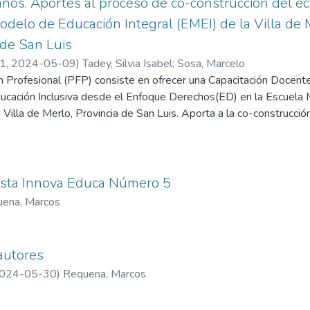
s. Aportes al proceso de co-construcción del eco
odelo de Educación Integral (EMEI) de la Villa de
 de San Luis
21
,
2024-05-09
)
Tadey, Silvia Isabel
;
Sosa, Marcelo
n Profesional (PFP) consiste en ofrecer una Capacitación Docent
ducación Inclusiva desde el Enfoque Derechos(ED) en la Escuela
a Villa de Merlo, Provincia de San Luis. Aporta a la co-construcció
riencias y el camino ya recorrido por la escuela. La Metodología de
 exploratoria a partir del análisis crítico de los instrumentos apli
al Institucional (DDSI) y el árbol de problemas, del cual surge la
oría ingresaron recientemente .Manifiestan que poseen insuficie
ista Innova Educa Número 5
cticas para construir estrategias de enseñanza bardando diversid
ena, Marcos
de inteligencias preeminentes de cada alumn@, por lo cual se les d
Educativo Institucional (PEI). Sumado a lo anterior las coordin
 la coyuntura diaria, lo que les resta tiempo para la formación del personal, por 
autores
egia de intervención innovadora socio educativa sea E-learning, 
024-05-30
)
Requena, Marcos
na. Concluyendo diremos que la CDS se podría replicar en otras i
das en la construcción de ecosistemas escolares inclusivos que gara