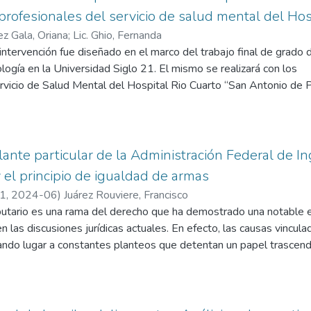
profesionales del servicio de salud mental del Hos
z Gala, Oriana
;
Lic. Ghio, Fernanda
 intervención fue diseñado en el marco del trabajo final de grado d
ología en la Universidad Siglo 21. El mismo se realizará con los
ervicio de Salud Mental del Hospital Rio Cuarto “San Antonio de 
r la concientización sobre los factores de riesgo asociados al sín
gía seleccionada para llevarlo adelante es una jornada psicoedu
ración en la que se brindará, a través de cuatro actividades, una 
bre los factores que intervienen en el desarrollo del burnout con e
llante particular de la Administración Federal de I
cación de factores de riesgos y síntomas. Por último, se presenta
 el principio de igualdad de armas
 práctica de la conciencia plena o mindfulness como una herramie
21
,
2024-06
)
Juárez Rouviere, Francisco
és laboral de manera vivencial. Para medir la eficacia de la interve
ibutario es una rama del derecho que ha demostrado una notable 
arán diferentes instrumentos que permitirán recolectar información 
n las discusiones jurídicas actuales. En efecto, las causas vincula
antes y la psicóloga que coordina la jornada con lo cual se podrá v
ando lugar a constantes planteos que detentan un papel trascende
os objetivos planteados.
 estos planteos los cuestionamientos dirigidos a la constante in
Públicos (AFIP) en el proceso penal; así como las variadas atribu
ecución e investigación de los delitos. En este contexto, la AFI