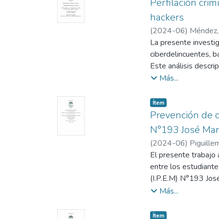
sujeto particular q
Perfilación crim
cuenta.
hackers
(
2024-06
)
Méndez,
La presente investiga
ciberdelincuentes, ba
Este análisis descrip
recopilación de dato
Más...
las distintas conduc
Se pudo concluir la f
Item type:
,
Ítem
necesario actualizar
Prevención de c
desarrollan día a día
N°193 José Mar
que ocurran en un es
(
2024-06
)
Piguille
que los realizan podr
El presente trabajo
entre los estudiante
(I.P.E.M) N°193 Jos
académicos, ausenti
Más...
El objetivo principa
estudiantes mediant
Item type:
,
Ítem