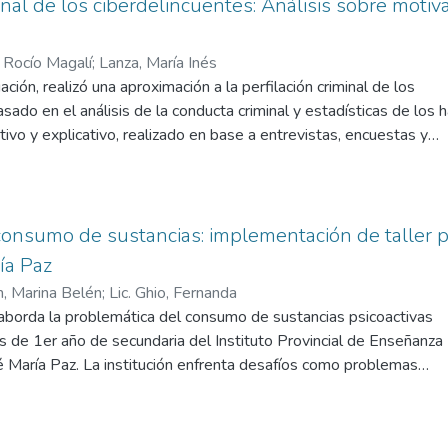
ue aparece —en principio— desprovisto de las mismas herramienta
inal de los ciberdelincuentes: Análisis sobre motiv
 Rocío Magalí
;
Lanza, María Inés
ción, realizó una aproximación a la perfilación criminal de los
sado en el análisis de la conducta criminal y estadísticas de los 
tivo y explicativo, realizado en base a entrevistas, encuestas y
s obtenidos de víctimas de la ciberdelincuencia, noticias y leyes,
tas, patrones y rasgos de los hackers
alta o desactualización de regulación legal en la temática. Es
 nuestra legislación para que se adapte a los cambios tecnológic
onsumo de sustancias: implementación de taller ps
. Más allá de que las características propias de los delitos inform
ía Paz
pacio intangible, el hecho de acercarnos a conocer los tipos de 
m, Marina Belén
;
Lic. Ghio, Fernanda
ía ayudar a prevenirlos.
 aborda la problemática del consumo de sustancias psicoactivas
s de 1er año de secundaria del Instituto Provincial de Enseñanza
é María Paz. La institución enfrenta desafíos como problemas
smo, tensiones en las aulas, acoso escolar y consumo de sustanci
l del plan de intervención es prevenir el consumo de sustancias en
e la implementación de un taller psicoeducativo que brinde