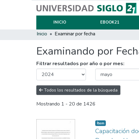
INICIO
EBOOK21
Inicio
Examinar por fecha
Examinando por Fecha
Filtrar resultados por año o por mes:
Todos los resultados de la búsqueda
Mostrando
1 - 20 de 1426
Item type:
,
Ítem
Capacitación do