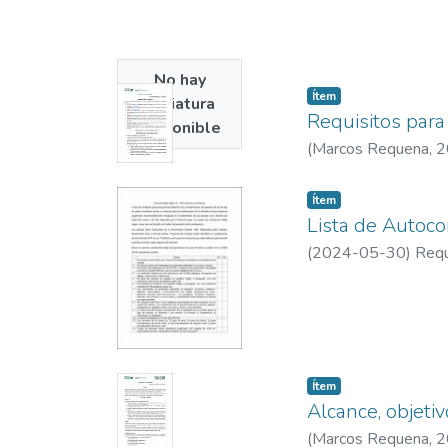
derecho humano de la
No hay
Item type:
,
Ítem
miniatura
Requisitos para
disponible
(
Marcos Requena
,
2
Item type:
,
Ítem
Lista de Autoc
(
2024-05-30
)
Requ
Item type:
,
Ítem
Alcance, objeti
(
Marcos Requena
,
2