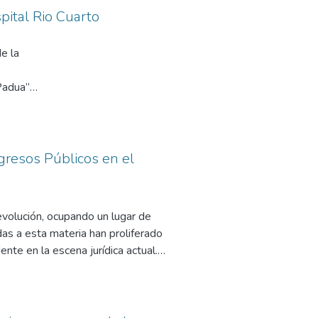
pital Rio Cuarto
e la
Padua”
drome de
cativa
formación
l fin
ngresos Públicos en el
rá
nta
nción
evolución, ocupando un lugar de
de
das a esta materia han proliferado
erificar
nte en la escena jurídica actual.
tervención de la Administración
ciones conferidas a dicho
P se posiciona como contracara del