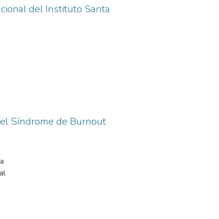
tas
cional del Instituto Santa
sus
 que
st)
s en
 del Síndrome de Burnout
ia
al
tura