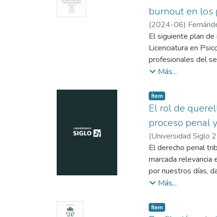
burnout en los 
(
2024-06
)
Fernánde
El siguiente plan de
Licenciatura en Psic
profesionales del s
con el fin de aborda
Más...
burnout. La metodolo
de cinco horas de du
Item type:
,
Ítem
teórica y práctica so
El rol de quere
promover la identifi
proceso penal y
información sobre la
(
Universidad Siglo 
para afrontar el estr
El derecho penal tr
realizada, se utiliz
marcada relevancia e
parte de los particip
por nuestros días, d
el cumplimiento de l
No resultan ajenos a
Más...
Federal de Ingresos 
organismo en la pers
Item type:
,
Ítem