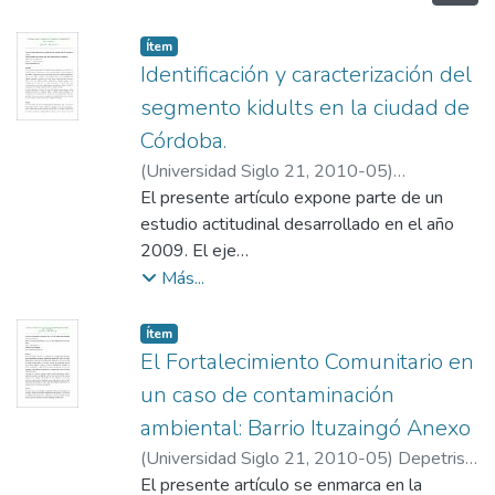
Item type:
,
Ítem
Identificación y caracterización del
segmento kidults en la ciudad de
Córdoba.
(
Universidad Siglo 21
,
2010-05
)
Mantovani, Maria Laura
El presente artículo expone parte de un
estudio actitudinal desarrollado en el año
2009. El eje
central del mismo fue identificar si existe en
Más...
la ciudad de Córdoba una franja de la
población
Item type:
,
Ítem
que, dadas sus características, pueda
El Fortalecimiento Comunitario en
incluirse dentro del nicho de mercado
un caso de contaminación
mundialmente
ambiental: Barrio Ituzaingó Anexo
conocido como kidults. Asimismo, se buscó
(
Universidad Siglo 21
,
2010-05
)
Depetris,
indagar acerca de las particularidades del
Juliana
El presente artículo se enmarca en la
segmento de hombres y mujeres de 25 a