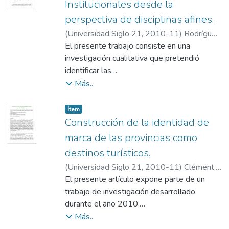
10 y 12 de la ciudad de
Institucionales desde la
Córdoba.
perspectiva de disciplinas afines.
Teleocho Noticias, Crónica 10 y Telenoche
(
Universidad Siglo 21
,
2010-11
)
Rodríguez
12, a pesar de poseer estructuras similares,
Vlk, Aldana
El presente trabajo consiste en una
comentan los
investigación cualitativa que pretendió
acontecimientos mediáticos de diferente
identificar las
manera. En su discurso se presentan
actitudes que tienen los profesionales de la
Más...
particularidades y
comunicación hacia las Relaciones Públicas
reconocen heterogénea información. Cada
e Institucionales (RPI), es decir los
Item type:
,
Ítem
informativo aborda la noticia desde fuentes
conocimientos, evaluaciones, intenciones y
Construcción de la identidad de
y miradas
conductas de especialistas de Marketing,
marca de las provincias como
diversas.
Publicidad y Periodismo hacia la disciplina,
destinos turísticos.
en
(
Universidad Siglo 21
,
2010-11
)
Clément,
un contexto de comunicaciones integradas.
Marianela
El presente artículo expone parte de un
Luego del análisis de los discursos de
trabajo de investigación desarrollado
entrevistados de distinta trayectoria
durante el año 2010,
académica y
que propone un análisis de contenido de
Más...
laboral, se identificaron tipologías de actitud
gráficas publicitarias oficiales de provincias