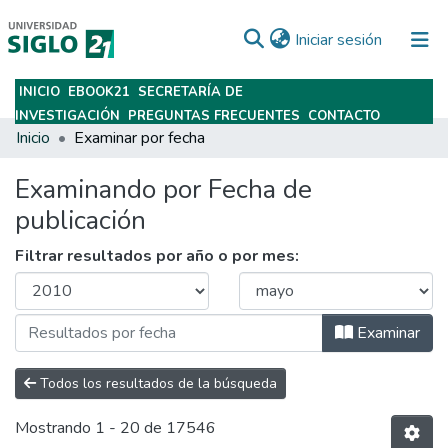
(current)
Iniciar sesión
INICIO
EBOOK21
SECRETARÍA DE
Subir
INVESTIGACIÓN
PREGUNTAS FRECUENTES
CONTACTO
Inicio
Examinar por fecha
Examinando por Fecha de
publicación
Filtrar resultados por año o por mes:
Examinar
Todos los resultados de la búsqueda
Mostrando
1 - 20 de 17546