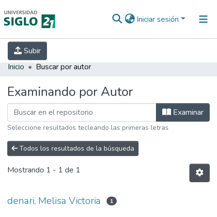
Iniciar sesión
INICIO
EBOOK21
SECRETARÍA DE
Subir
INVESTIGACIÓN
PREGUNTAS FRECUENTES
CONTACTO
Inicio
Buscar por autor
Examinando por Autor
Examinar
Seleccione resultados tecleando las primeras letras
Todos los resultados de la búsqueda
Mostrando
1 - 1 de 1
denari, Melisa Victoria
1