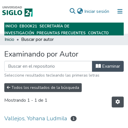
(current)
Iniciar sesión
INICIO
EBOOK21
SECRETARÍA DE
Subir
INVESTIGACIÓN
PREGUNTAS FRECUENTES
CONTACTO
Inicio
Buscar por autor
Examinando por Autor
Examinar
Seleccione resultados tecleando las primeras letras
Todos los resultados de la búsqueda
Mostrando
1 - 1 de 1
Vallejos, Yohana Ludmila
1