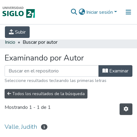
Iniciar sesión
INICIO
EBOOK21
SECRETARÍA DE
Subir
INVESTIGACIÓN
PREGUNTAS FRECUENTES
CONTACTO
Inicio
Buscar por autor
Examinando por Autor
Examinar
Seleccione resultados tecleando las primeras letras
Todos los resultados de la búsqueda
Mostrando
1 - 1 de 1
Valle, Judith
1