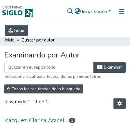
Iniciar sesión
INICIO
EBOOK21
SECRETARÍA DE
Subir
INVESTIGACIÓN
PREGUNTAS FRECUENTES
CONTACTO
Inicio
Buscar por autor
Examinando por Autor
Examinar
Seleccione resultados tecleando las primeras letras
Todos los resultados de la búsqueda
Mostrando
1 - 1 de 1
Vázquez, Clarisa Araceli
1