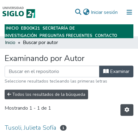
(current)
Iniciar sesión
INICIO
EBOOK21
SECRETARÍA DE
Subir
INVESTIGACIÓN
PREGUNTAS FRECUENTES
CONTACTO
Inicio
Buscar por autor
Examinando por Autor
Examinar
Seleccione resultados tecleando las primeras letras
Todos los resultados de la búsqueda
Mostrando
1 - 1 de 1
Tusoli, Julieta Sofía
1