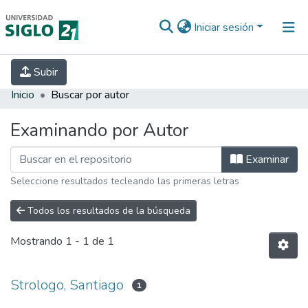
Iniciar sesión
INICIO
EBOOK21
SECRETARÍA DE
Subir
INVESTIGACIÓN
PREGUNTAS FRECUENTES
CONTACTO
Inicio
Buscar por autor
Examinando por Autor
Examinar
Seleccione resultados tecleando las primeras letras
Todos los resultados de la búsqueda
Mostrando
1 - 1 de 1
Strologo, Santiago
1