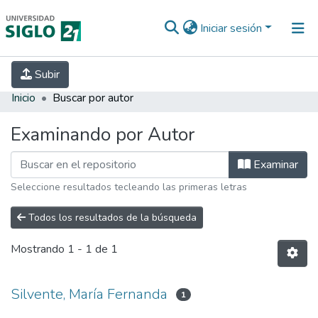
Iniciar sesión
INICIO
EBOOK21
SECRETARÍA DE
Subir
INVESTIGACIÓN
PREGUNTAS FRECUENTES
CONTACTO
Inicio
Buscar por autor
Examinando por Autor
Examinar
Seleccione resultados tecleando las primeras letras
Todos los resultados de la búsqueda
Mostrando
1 - 1 de 1
Silvente, María Fernanda
1