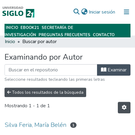
(current)
Iniciar sesión
INICIO
EBOOK21
SECRETARÍA DE
Subir
INVESTIGACIÓN
PREGUNTAS FRECUENTES
CONTACTO
Inicio
Buscar por autor
Examinando por Autor
Examinar
Seleccione resultados tecleando las primeras letras
Todos los resultados de la búsqueda
Mostrando
1 - 1 de 1
Silva Feria, María Belén
1