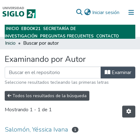
(current)
Iniciar sesión
INICIO
EBOOK21
SECRETARÍA DE
Subir
INVESTIGACIÓN
PREGUNTAS FRECUENTES
CONTACTO
Inicio
Buscar por autor
Examinando por Autor
Examinar
Seleccione resultados tecleando las primeras letras
Todos los resultados de la búsqueda
Mostrando
1 - 1 de 1
Salomón, Yéssica Ivana
1