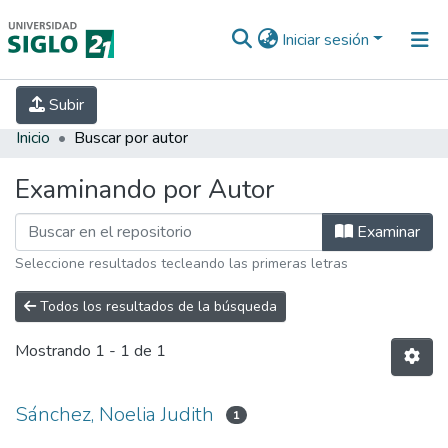
Iniciar sesión
INICIO
EBOOK21
SECRETARÍA DE
Subir
INVESTIGACIÓN
PREGUNTAS FRECUENTES
CONTACTO
Inicio
Buscar por autor
Examinando por Autor
Examinar
Seleccione resultados tecleando las primeras letras
Todos los resultados de la búsqueda
Mostrando
1 - 1 de 1
Sánchez, Noelia Judith
1