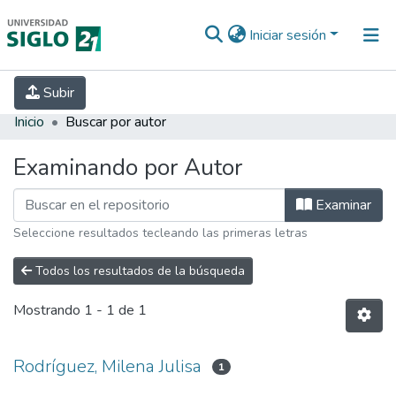
Iniciar sesión
INICIO
EBOOK21
SECRETARÍA DE
Subir
INVESTIGACIÓN
PREGUNTAS FRECUENTES
CONTACTO
Inicio
Buscar por autor
Examinando por Autor
Examinar
Seleccione resultados tecleando las primeras letras
Todos los resultados de la búsqueda
Mostrando
1 - 1 de 1
Rodríguez, Milena Julisa
1