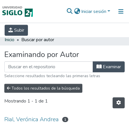
Iniciar sesión
INICIO
EBOOK21
SECRETARÍA DE
Subir
INVESTIGACIÓN
PREGUNTAS FRECUENTES
CONTACTO
Inicio
Buscar por autor
Examinando por Autor
Examinar
Seleccione resultados tecleando las primeras letras
Todos los resultados de la búsqueda
Mostrando
1 - 1 de 1
Rial, Verónica Andrea
1