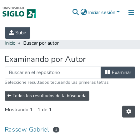
Iniciar sesión
INICIO
EBOOK21
SECRETARÍA DE
Subir
INVESTIGACIÓN
PREGUNTAS FRECUENTES
CONTACTO
Inicio
Buscar por autor
Examinando por Autor
Examinar
Seleccione resultados tecleando las primeras letras
Todos los resultados de la búsqueda
Mostrando
1 - 1 de 1
Rassow, Gabriel
1