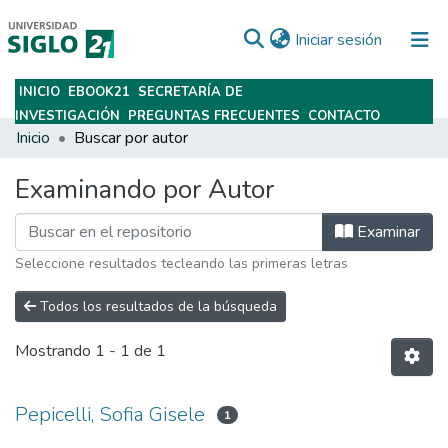
(current)
Iniciar sesión
INICIO
EBOOK21
SECRETARÍA DE
Subir
INVESTIGACIÓN
PREGUNTAS FRECUENTES
CONTACTO
Inicio
Buscar por autor
Examinando por Autor
Examinar
Seleccione resultados tecleando las primeras letras
Todos los resultados de la búsqueda
Mostrando
1 - 1 de 1
Pepicelli, Sofia Gisele
1